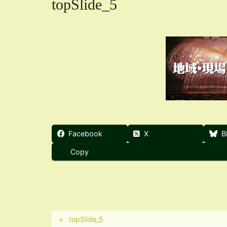
topSlide_5
Facebook
X
B
Copy
topSlide_5