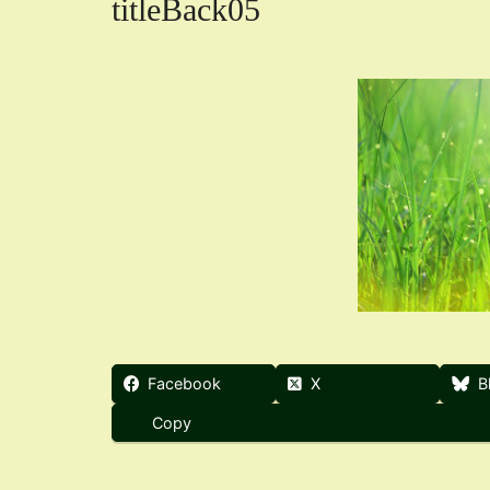
titleBack05
Facebook
X
B
Copy